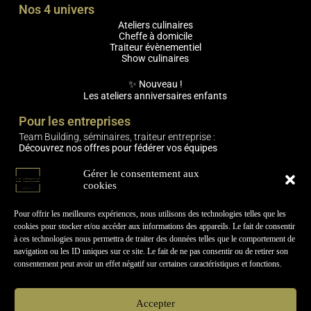
Nos 4 univers
Ateliers culinaires
Cheffe à domicile
Traiteur évènementiel
Show culinaires
✨ Nouveau !
Les ateliers anniversaires enfants
Pour les entreprises
Team Building, séminaires, traiteur entreprise :
Découvrez nos offres pour fédérer vos équipes
Engagements
Gérer le consentement aux
cookies
🌿 Expériences responsables (produits locaux, circuits courts,
mobilier réemployé)
🫶 Expériences relationnelles & humaines
Pour offrir les meilleures expériences, nous utilisons des technologies telles que les
cookies pour stocker et/ou accéder aux informations des appareils. Le fait de consentir
Informations pratiques
à ces technologies nous permettra de traiter des données telles que le comportement de
navigation ou les ID uniques sur ce site. Le fait de ne pas consentir ou de retirer son
Contactez-nous !
consentement peut avoir un effet négatif sur certaines caractéristiques et fonctions.
🤝Le Cercle-Project recrute
Actualités & Évènements
Carte
cadeau
Accepter