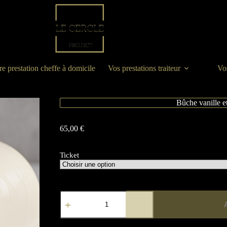
re prestation cheffe à domicile
Vos prestations traiteur
Vos
Bûche vanille et
65,00
€
Ticket