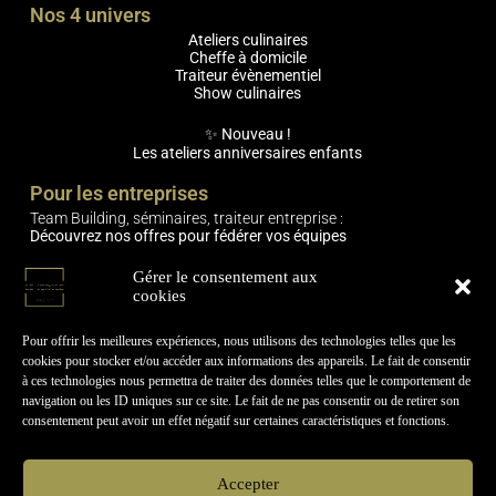
Nos 4 univers
Ateliers culinaires
Cheffe à domicile
Traiteur évènementiel
Show culinaires
✨ Nouveau !
Les ateliers anniversaires enfants
Pour les entreprises
Team Building, séminaires, traiteur entreprise :
Découvrez nos offres pour fédérer vos équipes
Engagements
Gérer le consentement aux
cookies
🌿 Expériences responsables (produits locaux, circuits courts,
mobilier réemployé)
🫶 Expériences relationnelles & humaines
Pour offrir les meilleures expériences, nous utilisons des technologies telles que les
cookies pour stocker et/ou accéder aux informations des appareils. Le fait de consentir
Informations pratiques
à ces technologies nous permettra de traiter des données telles que le comportement de
navigation ou les ID uniques sur ce site. Le fait de ne pas consentir ou de retirer son
Contactez-nous !
consentement peut avoir un effet négatif sur certaines caractéristiques et fonctions.
🤝Le Cercle-Project recrute
Actualités & Évènements
Carte
cadeau
Accepter