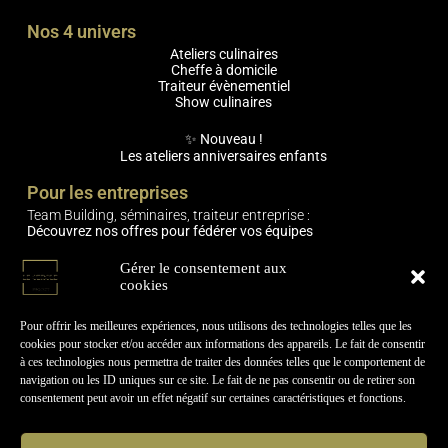
Nos 4 univers
Ateliers culinaires
Cheffe à domicile
Traiteur évènementiel
Show culinaires
✨ Nouveau !
Les ateliers anniversaires enfants
Pour les entreprises
Team Building, séminaires, traiteur entreprise :
Découvrez nos offres pour fédérer vos équipes
Engagements
Gérer le consentement aux
cookies
🌿 Expériences responsables (produits locaux, circuits courts,
mobilier réemployé)
🫶 Expériences relationnelles & humaines
Pour offrir les meilleures expériences, nous utilisons des technologies telles que les
cookies pour stocker et/ou accéder aux informations des appareils. Le fait de consentir
Informations pratiques
à ces technologies nous permettra de traiter des données telles que le comportement de
navigation ou les ID uniques sur ce site. Le fait de ne pas consentir ou de retirer son
Contactez-nous !
consentement peut avoir un effet négatif sur certaines caractéristiques et fonctions.
🤝Le Cercle-Project recrute
Actualités & Évènements
Carte
cadeau