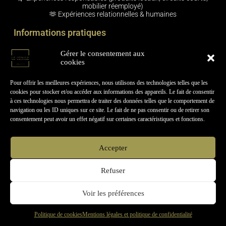
mobilier réemployé)
🫶 Expériences relationnelles & humaines
Informations pratiques
Contactez-nous !
Gérer le consentement aux
🤝Le Cercle-Project recrute
Actualités & Évènements
Carte
cookies
cadeau
Pour offrir les meilleures expériences, nous utilisons des technologies telles que les
Suivez nos aventures gourmandes
cookies pour stocker et/ou accéder aux informations des appareils. Le fait de consentir
à ces technologies nous permettra de traiter des données telles que le comportement de
navigation ou les ID uniques sur ce site. Le fait de ne pas consentir ou de retirer son
consentement peut avoir un effet négatif sur certaines caractéristiques et fonctions.
Copyright © 2025 – Le Cercle Project
Conditions Générales de Vente
sur le site |
CGV Prestations
Accepter
traiteur |
Mentions légales et
politique de confidentialité
Refuser
Voir les préférences
Politique de cookies
Mentions légales et politique de confidentialité