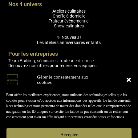
Nos 4 univers
Ateliers culinaires
Cheffe à domicile
Traiteur évènementiel
Show culinaires
✨ Nouveau !
Les ateliers anniversaires enfants
Pour les entreprises
Team Building, séminaires, traiteur entreprise :
Découvrez nos offres pour fédérer vos équipes
Engagements
Gérer le consentement aux
cookies
🌿 Expériences responsables (produits locaux, circuits courts,
mobilier réemployé)
🫶 Expériences relationnelles & humaines
Pour offrir les meilleures expériences, nous utilisons des technologies telles que les
cookies pour stocker et/ou accéder aux informations des appareils. Le fait de consentir
Informations pratiques
à ces technologies nous permettra de traiter des données telles que le comportement de
navigation ou les ID uniques sur ce site. Le fait de ne pas consentir ou de retirer son
Contactez-nous !
consentement peut avoir un effet négatif sur certaines caractéristiques et fonctions.
🤝Le Cercle-Project recrute
Actualités & Évènements
Carte
cadeau
Accepter