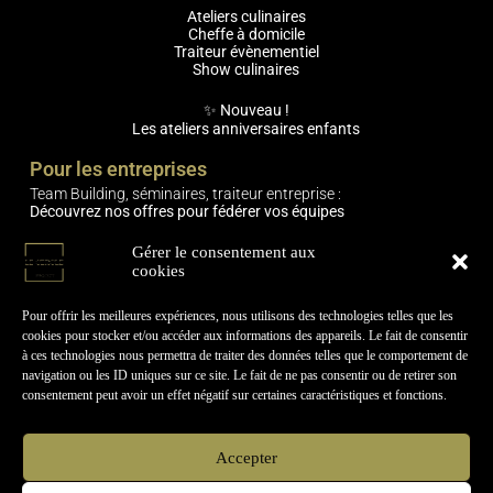
Ateliers culinaires
Cheffe à domicile
Traiteur évènementiel
Show culinaires
✨ Nouveau !
Les ateliers anniversaires enfants
Pour les entreprises
Team Building, séminaires, traiteur entreprise :
Découvrez nos offres pour fédérer vos équipes
Engagements
Gérer le consentement aux
cookies
🌿 Expériences responsables (produits locaux, circuits courts,
mobilier réemployé)
🫶 Expériences relationnelles & humaines
Pour offrir les meilleures expériences, nous utilisons des technologies telles que les
cookies pour stocker et/ou accéder aux informations des appareils. Le fait de consentir
Informations pratiques
à ces technologies nous permettra de traiter des données telles que le comportement de
navigation ou les ID uniques sur ce site. Le fait de ne pas consentir ou de retirer son
Contactez-nous !
consentement peut avoir un effet négatif sur certaines caractéristiques et fonctions.
🤝Le Cercle-Project recrute
Actualités & Évènements
Carte
cadeau
Accepter
Suivez nos aventures gourmandes